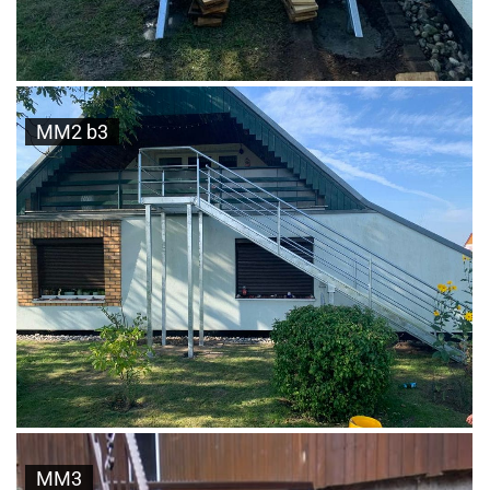
MM2 b3
MM3