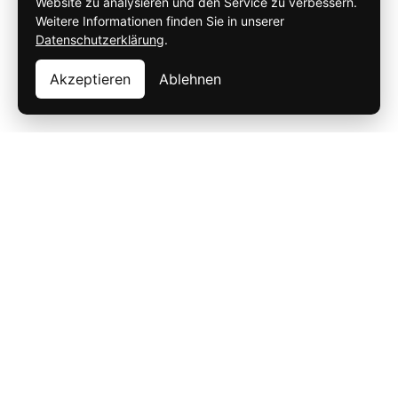
Website zu analysieren und den Service zu verbessern.
Weitere Informationen finden Sie in unserer
Datenschutzerklärung
.
Akzeptieren
Ablehnen
Z.P.H.U. „PRZEMKO“ – Przemysław Nowicki wurde 1996
gegründet. Seit der Entstehung der Firma beschäftigen wir
uns mit der Produktion der Holztreppen für den
Innenbereich. Als Antwort auf zunehmende Nachfrage von