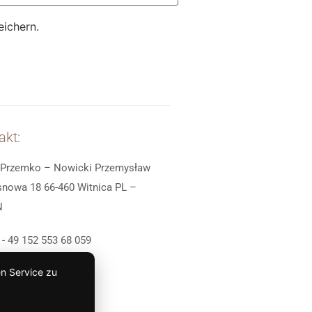
ichern.
akt:
Przemko – Nowicki Przemysław
snowa 18 66-460 Witnica PL –
N
 - 49 152 553 68 059
 - 49 160 980 73 114
n Service zu
- 607 234 496