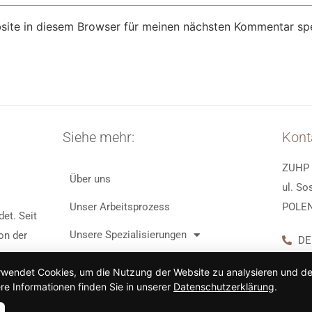
ite in diesem Browser für meinen nächsten Kommentar spe
Siehe mehr:
Kont
ZUHP 
Über uns
ul. So
Unser Arbeitsprozess
POLE
et. Seit
Unsere Spezialisierungen
on der
DE
DE
Kontakt
rwendet Cookies, um die Nutzung der Website zu analysieren und de
m
PL 
re Informationen finden Sie in unserer
Datenschutzerklärung
.
Kostenloses Angebot