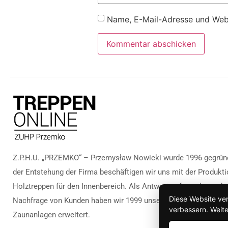
Name, E-Mail-Adresse und Webs
Z.P.H.U. „PRZEMKO“ – Przemysław Nowicki wurde 1996 gegründ
der Entstehung der Firma beschäftigen wir uns mit der Produkti
Holztreppen für den Innenbereich. Als Antwort auf zunehmende
Diese Website ve
Nachfrage von Kunden haben wir 1999 unsere Produktpalette u
verbessern. Weite
Zaunanlagen erweitert.