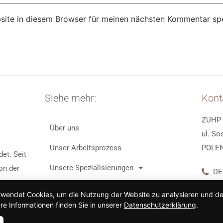
ite in diesem Browser für meinen nächsten Kommentar spe
Siehe mehr:
Kont
ZUHP 
Über uns
ul. So
Unser Arbeitsprozess
POLE
et. Seit
Unsere Spezialisierungen
on der
DE
DE
Kontakt
rwendet Cookies, um die Nutzung der Website zu analysieren und de
m
PL 
re Informationen finden Sie in unserer
Datenschutzerklärung
.
Kostenloses Angebot