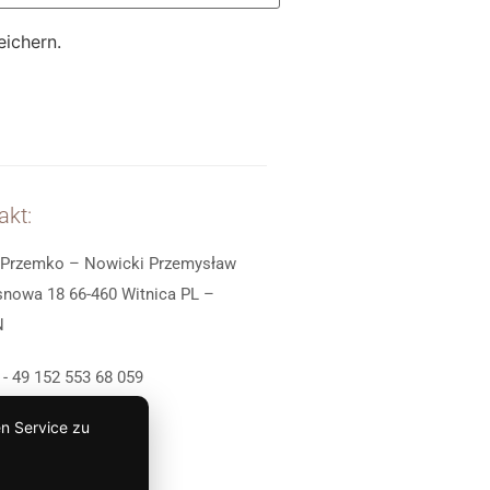
ichern.
akt:
Przemko – Nowicki Przemysław
snowa 18 66-460 Witnica PL –
N
 - 49 152 553 68 059
 - 49 160 980 73 114
n Service zu
- 607 234 496