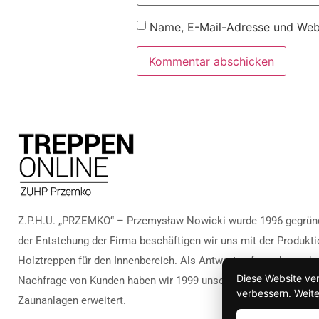
Name, E-Mail-Adresse und Webs
Z.P.H.U. „PRZEMKO“ – Przemysław Nowicki wurde 1996 gegründ
der Entstehung der Firma beschäftigen wir uns mit der Produkti
Holztreppen für den Innenbereich. Als Antwort auf zunehmende
Diese Website ve
Nachfrage von Kunden haben wir 1999 unsere Produktpalette u
verbessern. Weite
Zaunanlagen erweitert.